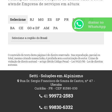
atende Empresa de serviços em altura:
Selecione
RJ
MG
ES
SP
PR
SC
RS
PE
chamar no
WhatsApp
BA
CE
GO e DF
AM
PA
Selecione a região do Brasil
O conteúdo do texto desta página é de direito reservado. Sua reprodução, parcial ou
total, mesmo citando nossos links, é proibida sem a autorização do autor. Crime de
violação de direito autoral – artigo 184 do Código Penal –
Lei 9610/98 - Lei de direitos
autorais
.
Setti - Soluções em Alpinismo
Rua Dr. Sergio Francisco de Souza de Castro, nº 47 -
Uberaba
Curitiba - PR - CEP: 81580-030
99972-2583
41
99830-6332
41